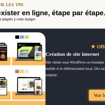
ur les tpe
exister en ligne, étape par étape
t adaptés à votre budget.
★ Off
Création de site internet
Site vitrine sous WordPress ou boutique 
mobile et le référencement local. Des tari
surprise.
Voir l